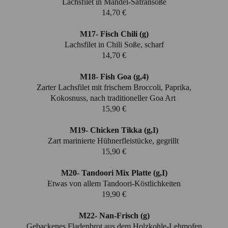
Lachsfilet in Mandel-Safransoße
14,70 €
M17- Fisch Chili (g)
Lachsfilet in Chili Soße, scharf
14,70 €
M18- Fish Goa (g,4)
Zarter Lachsfilet mit frischem Broccoli, Paprika,
Kokosnuss, nach traditioneller Goa Art
15,90 €
M19- Chicken Tikka (g,I)
Zart marinierte Hühnerfleistücke, gegrillt
15,90 €
M20- Tandoori Mix Platte (g,I)
Etwas von allem Tandoori-Köstlichkeiten
19,90 €
M22- Nan-Frisch (g)
Gebackenes Fladenbrot aus dem Holzkohle-Lehmofen